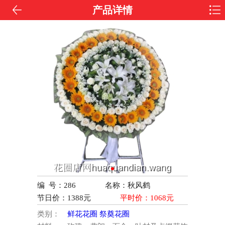
产品详情
编 号：286
名称：秋风鹤
节日价：
1388
元
平时价：
1068
元
类别：
鲜花花圈
祭奠花圈