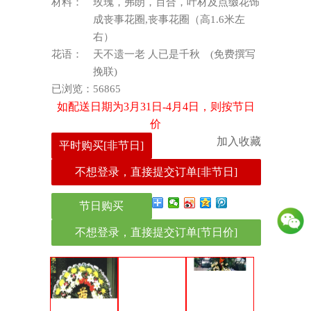
材料：
玫瑰，弗朗，百合，叶材及点缀花饰
成丧事花圈,丧事花圈（高1.6米左
右）
花语：
天不遗一老 人已是千秋 (免费撰写
挽联)
已浏览：
56865
如配送日期为3月31日-4月4日，则按节日
价
加入收藏
平时购买[非节日]
不想登录，直接提交订单[非节日]
节日购买
不想登录，直接提交订单[节日价]